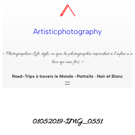
Aller
au
contenu
Artisticphotography
« Photographies Life style, ce que la photographie reproduit à l’infini n’a
lieu qu’une fois. »
Road-Trips à travers le Monde
Portraits
Noir et Blanc
01052019-IMG_0551