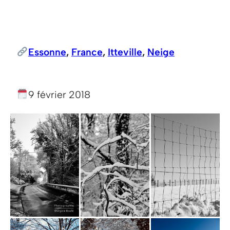
Essonne
, 
France
, 
Itteville
, 
Neige
9 février 2018