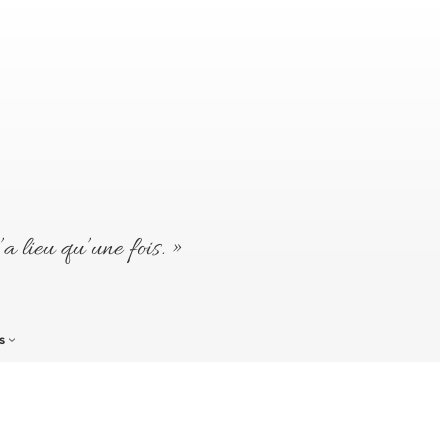
’a lieu qu’une fois. »
s