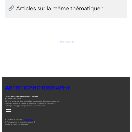
Articles sur la même thématique :
←
Otman . Arizona . USA
ARTISTICPHOTOGRAPHY
“ Ce que la photographie reproduit à l’infini
n’a lieu qu’une fois ”
Défier le temps qui file à toute allure, insaisissable, il se presse d’avancer.
J’aime le regarder, le ralentir, le faire durer longtemps et l’attraper !
Le temps s’échappe, l’image et le souvenir demeurent…
© Création du site Web :
digitalneed.fr
© Photographies et rédaction : Virginie B.
Toutes reproductions interdites