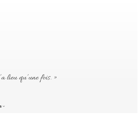
’a lieu qu’une fois. »
s