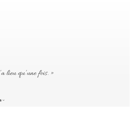
’a lieu qu’une fois. »
s