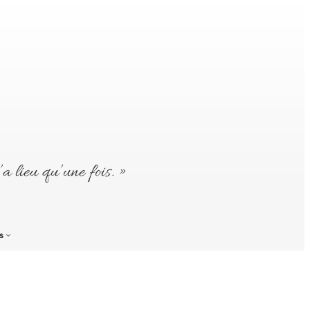
’a lieu qu’une fois. »
s