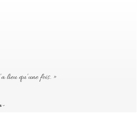
’a lieu qu’une fois. »
s