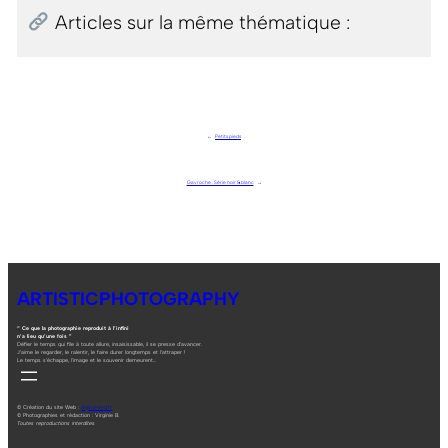
Articles sur la même thématique :
←
Petits pieds
Gavroche . Série noir & blanc
→
ARTISTICPHOTOGRAPHY
“ Ce que la photographie reproduit à l’infini
n’a lieu qu’une fois ”
Défier le temps qui file à toute allure, insaisissable, il se presse d’avancer.
J’aime le regarder, le ralentir, le faire durer longtemps et l’attraper !
Le temps s’échappe, l’image et le souvenir demeurent…
© Création du site Web :
digitalneed.fr
© Photographies et rédaction : Virginie B.
Toutes reproductions interdites