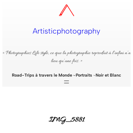
Aller
au
contenu
Artisticphotography
« Photographies Life style, ce que la photographie reproduit à l’infini n’a
lieu qu’une fois. »
Road-Trips à travers le Monde
Portraits
Noir et Blanc
IMG_5881