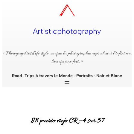
Aller
au
contenu
Artisticphotography
« Photographies Life style, ce que la photographie reproduit à l’infini n’a
lieu qu’une fois. »
Road-Trips à travers le Monde
Portraits
Noir et Blanc
J8 puerto viejo CR – 4 sur 57