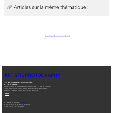
Articles sur la même thématique :
←
Puerto Viejo de Talamanca . Costa Rica . J8
ARTISTICPHOTOGRAPHY
“ Ce que la photographie reproduit à l’infini
n’a lieu qu’une fois ”
Défier le temps qui file à toute allure, insaisissable, il se presse d’avancer.
J’aime le regarder, le ralentir, le faire durer longtemps et l’attraper !
Le temps s’échappe, l’image et le souvenir demeurent…
© Création du site Web :
digitalneed.fr
© Photographies et rédaction : Virginie B.
Toutes reproductions interdites