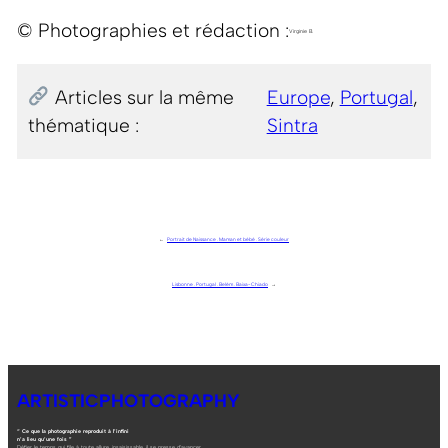
© Photographies et rédaction :
Virginie B.
Articles sur la même
Europe
, 
Portugal
, 
thématique :
Sintra
←
Portrait de Naissance . Maman et bébé . Série couleur
Lisbonne . Portugal . Belèm . Baixa-Chiado
→
ARTISTICPHOTOGRAPHY
“ Ce que la photographie reproduit à l’infini
n’a lieu qu’une fois ”
Défier le temps qui file à toute allure, insaisissable, il se presse d’avancer.