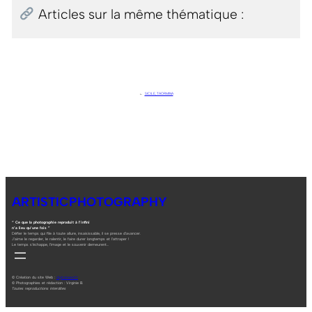
Articles sur la même thématique :
←
SICILE, TAORMINA
ARTISTICPHOTOGRAPHY
“ Ce que la photographie reproduit à l’infini
n’a lieu qu’une fois ”
Défier le temps qui file à toute allure, insaisissable, il se presse d’avancer.
J’aime le regarder, le ralentir, le faire durer longtemps et l’attraper !
Le temps s’échappe, l’image et le souvenir demeurent…
© Création du site Web :
digitalneed.fr
© Photographies et rédaction : Virginie B.
Toutes reproductions interdites