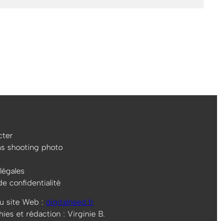
ter
ns shooting photo
légales
de confidentialité
u site Web :
digitalneed.fr
es et rédaction : Virginie B.