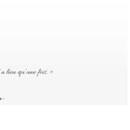
’a lieu qu’une fois. »
s