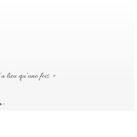
’a lieu qu’une fois. »
s