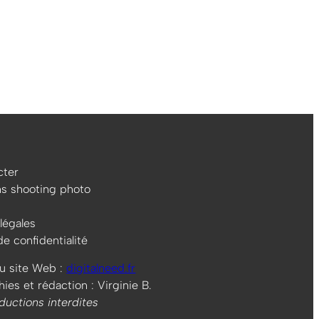
ter
ns shooting photo
légales
de confidentialité
u site Web :
digitalneed.fr
es et rédaction : Virginie B.
ductions interdites