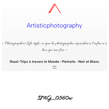
Aller
au
contenu
Artisticphotography
« Photographies Life style, ce que la photographie reproduit à l’infini n’a
lieu qu’une fois. »
Road-Trips à travers le Monde
Portraits
Noir et Blanc
IMG_0560w