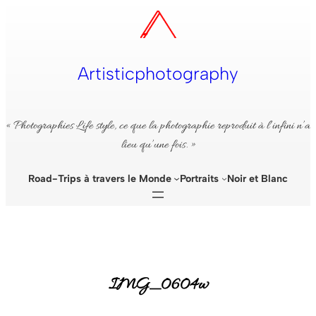
Aller
au
contenu
Artisticphotography
« Photographies Life style, ce que la photographie reproduit à l’infini n’a
lieu qu’une fois. »
Road-Trips à travers le Monde
Portraits
Noir et Blanc
IMG_0604w