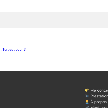
 Turtles . Jour 3
Me contac
Prestatio
À propos
Mentions 