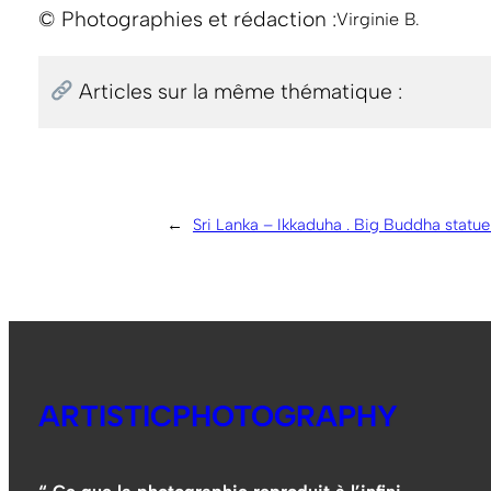
© Photographies et rédaction :
Virginie B.
Articles sur la même thématique :
←
Sri Lanka – Ikkaduha . Big Buddha statue .
ARTISTICPHOTOGRAPHY