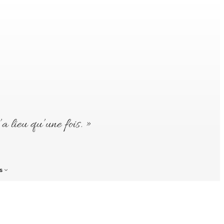
’a lieu qu’une fois. »
s