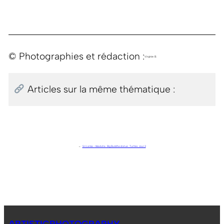
© Photographies et rédaction :
Virginie B.
Articles sur la même thématique :
←
Sri Lanka – Ikkaduha . Big Buddha statue . Turtles . Jour 3
ARTISTICPHOTOGRAPHY