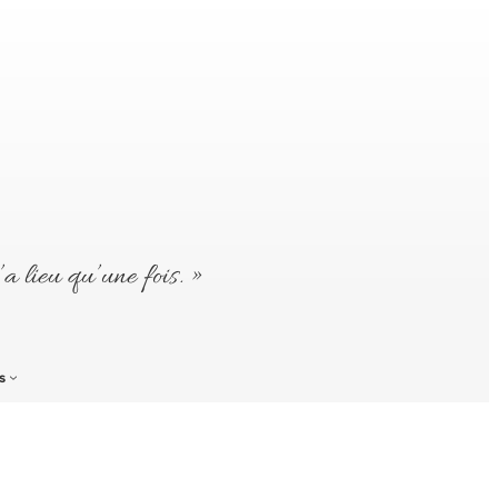
’a lieu qu’une fois. »
s