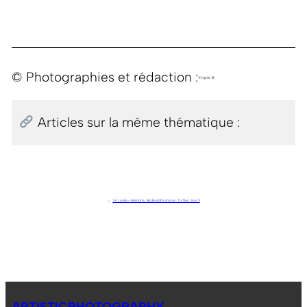
© Photographies et rédaction :
Virginie B.
Articles sur la même thématique :
←
Sri Lanka – Ikkaduha . Big Buddha statue . Turtles . Jour 3
ARTISTICPHOTOGRAPHY