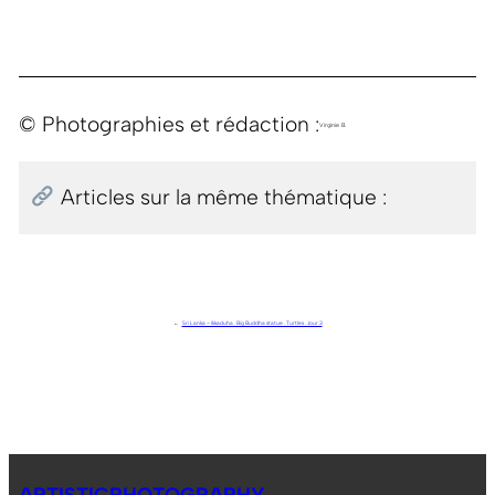
© Photographies et rédaction :
Virginie B.
Articles sur la même thématique :
←
Sri Lanka – Ikkaduha . Big Buddha statue . Turtles . Jour 3
ARTISTICPHOTOGRAPHY