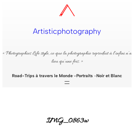
Aller
au
contenu
Artisticphotography
« Photographies Life style, ce que la photographie reproduit à l’infini n’a
lieu qu’une fois. »
Road-Trips à travers le Monde
Portraits
Noir et Blanc
IMG_0863w