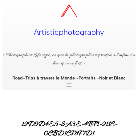
Aller
au
contenu
Artisticphotography
« Photographies Life style, ce que la photographie reproduit à l’infini n’a
lieu qu’une fois. »
Road-Trips à travers le Monde
Portraits
Noir et Blanc
19D9D4E5-8A3E-4BF1-911C-
0CBD1CF8F7D1