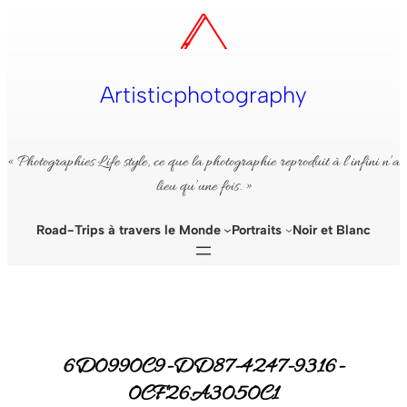
Aller
au
contenu
Artisticphotography
« Photographies Life style, ce que la photographie reproduit à l’infini n’a
lieu qu’une fois. »
Road-Trips à travers le Monde
Portraits
Noir et Blanc
6D0990C9-DD87-4247-9316-
0CF26A3050C1