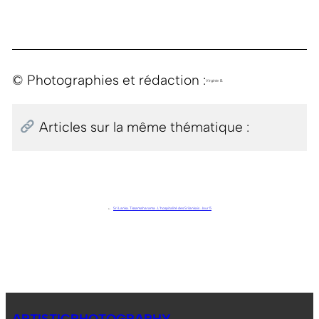
© Photographies et rédaction :
Virginie B.
Articles sur la même thématique :
←
Sri Lanka. Tissamaharama . L’hospitalité des Srilankais . Jour 5
ARTISTICPHOTOGRAPHY