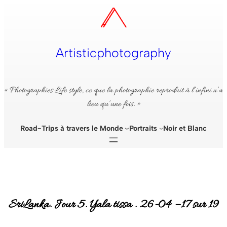
Aller
au
contenu
Artisticphotography
« Photographies Life style, ce que la photographie reproduit à l’infini n’a
lieu qu’une fois. »
Road-Trips à travers le Monde
Portraits
Noir et Blanc
SriLanka. Jour 5. Yala tissa . 26-04 – 17 sur 19