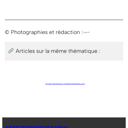
© Photographies et rédaction :
Virginie B.
Articles sur la même thématique :
←
Sri Lanka. Tissamaharama . L’hospitalité des Srilankais . Jour 5
ARTISTICPHOTOGRAPHY