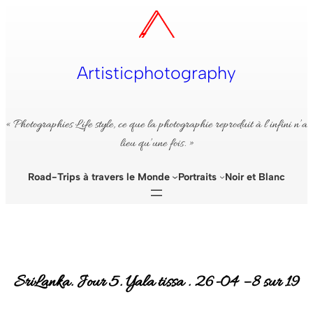
Aller
au
contenu
Artisticphotography
« Photographies Life style, ce que la photographie reproduit à l’infini n’a
lieu qu’une fois. »
Road-Trips à travers le Monde
Portraits
Noir et Blanc
SriLanka. Jour 5. Yala tissa . 26-04 – 8 sur 19