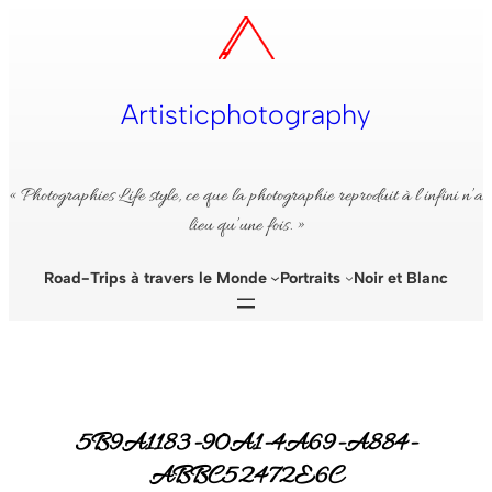
Aller
au
contenu
Artisticphotography
« Photographies Life style, ce que la photographie reproduit à l’infini n’a
lieu qu’une fois. »
Road-Trips à travers le Monde
Portraits
Noir et Blanc
5B9A1183-90A1-4A69-A884-
ABBC52472E6C