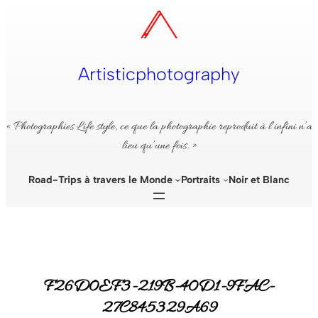
Aller
au
contenu
Artisticphotography
« Photographies Life style, ce que la photographie reproduit à l’infini n’a
lieu qu’une fois. »
Road-Trips à travers le Monde
Portraits
Noir et Blanc
F26D0EF3-219B-40D1-9FAC-
27C845329A69