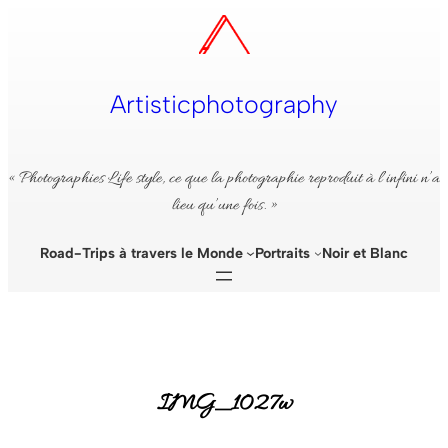
Aller
au
contenu
Artisticphotography
« Photographies Life style, ce que la photographie reproduit à l’infini n’a
lieu qu’une fois. »
Road-Trips à travers le Monde
Portraits
Noir et Blanc
IMG_1027w