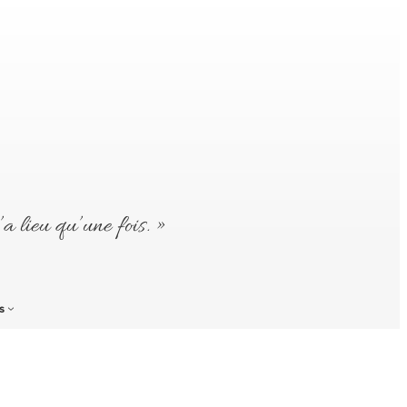
’a lieu qu’une fois. »
s