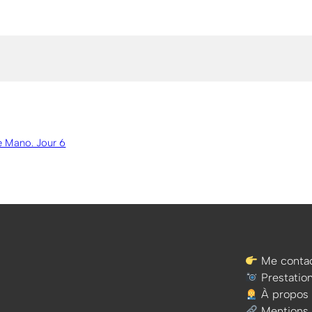
de Mano. Jour 6
Me contac
Prestatio
À propos
Mentions 