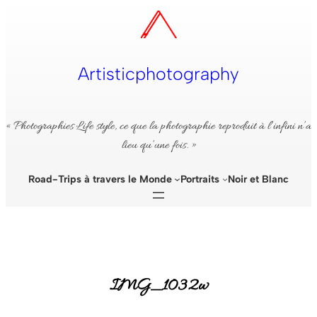
Aller
au
contenu
Artisticphotography
« Photographies Life style, ce que la photographie reproduit à l’infini n’a
lieu qu’une fois. »
Road-Trips à travers le Monde
Portraits
Noir et Blanc
IMG_1032w