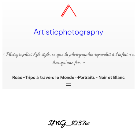
Aller
au
contenu
Artisticphotography
« Photographies Life style, ce que la photographie reproduit à l’infini n’a
lieu qu’une fois. »
Road-Trips à travers le Monde
Portraits
Noir et Blanc
IMG_1037w