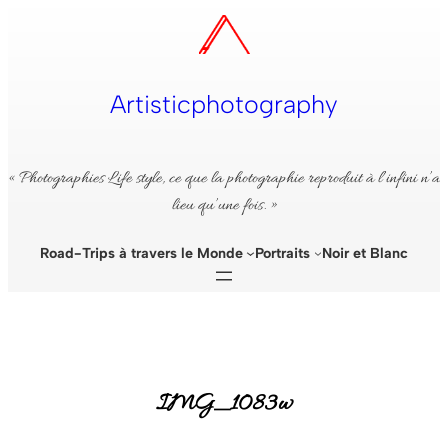
Aller
au
contenu
Artisticphotography
« Photographies Life style, ce que la photographie reproduit à l’infini n’a
lieu qu’une fois. »
Road-Trips à travers le Monde
Portraits
Noir et Blanc
IMG_1083w