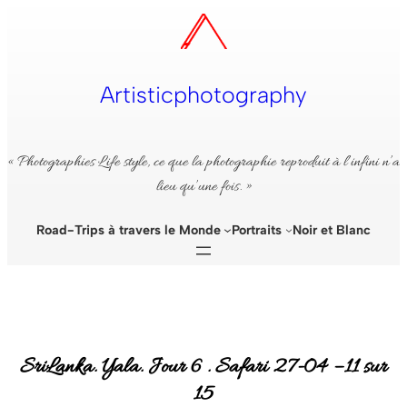
Aller
au
contenu
Artisticphotography
« Photographies Life style, ce que la photographie reproduit à l’infini n’a
lieu qu’une fois. »
Road-Trips à travers le Monde
Portraits
Noir et Blanc
SriLanka. Yala. Jour 6 . Safari 27-04 – 11 sur
15