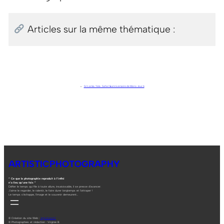
Articles sur la même thématique :
←
Sri Lanka. Yala . Safari & anniversaire de Mano. Jour 6
ARTISTICPHOTOGRAPHY
“ Ce que la photographie reproduit à l’infini
n’a lieu qu’une fois ”
Défier le temps qui file à toute allure, insaisissable, il se presse d’avancer.
J’aime le regarder, le ralentir, le faire durer longtemps et l’attraper !
Le temps s’échappe, l’image et le souvenir demeurent…
© Création du site Web :
digitalneed.fr
© Photographies et rédaction : Virginie B.