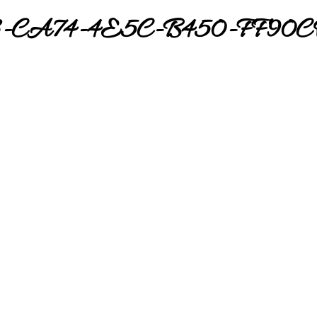
8-CA74-4E5C-B450-FF90