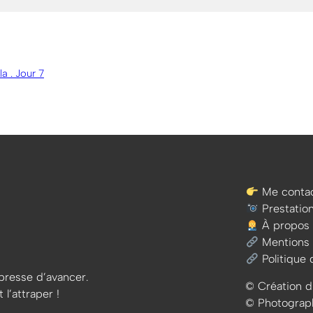
a . Jour 7
Me contac
Prestatio
À propos
Mentions 
Politique 
e presse d’avancer.
© Création d
 l’attraper !
© Photographi