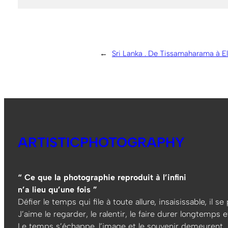
←
Sri Lanka . De Tissamaharama à Ell
ARTISTICPHOTOGRAPHY
“ Ce que la photographie reproduit à l’infini
n’a lieu qu’une fois ”
Défier le temps qui file à toute allure, insaisissable, il s
J’aime le regarder, le ralentir, le faire durer longtemps et
Le temps s’échappe, l’image et le souvenir demeurent…