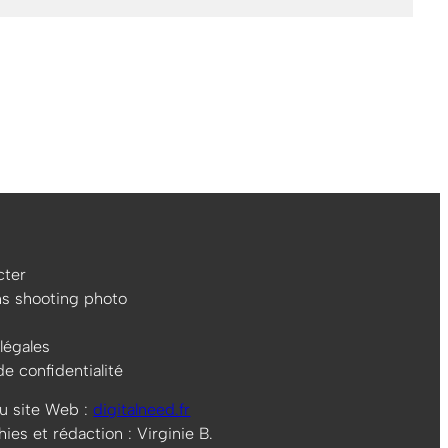
ter
ns shooting photo
légales
de confidentialité
u site Web :
digitalneed.fr
es et rédaction : Virginie B.