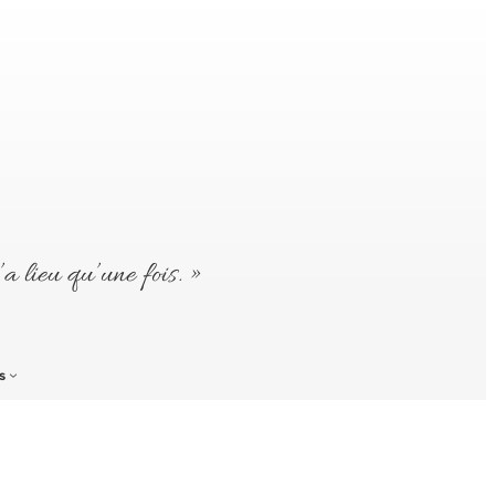
’a lieu qu’une fois. »
s