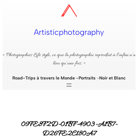
Aller
au
contenu
Artisticphotography
« Photographies Life style, ce que la photographie reproduit à l’infini n’a
lieu qu’une fois. »
Road-Trips à travers le Monde
Portraits
Noir et Blanc
09FE8F2D-01BF-4903-A1B7-
D26FE2C180A7