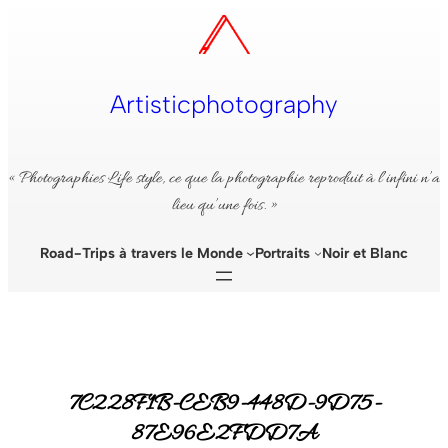
Aller
au
contenu
Artisticphotography
« Photographies Life style, ce que la photographie reproduit à l’infini n’a
lieu qu’une fois. »
Road-Trips à travers le Monde
Portraits
Noir et Blanc
7C228F1B-CEB9-448D-9D75-
87E96E2FDD7A