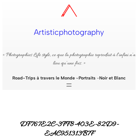
Aller
au
contenu
Artisticphotography
« Photographies Life style, ce que la photographie reproduit à l’infini n’a
lieu qu’une fois. »
Road-Trips à travers le Monde
Portraits
Noir et Blanc
DF767E2C-3FF8-403E-82D9-
EAC951313B7F