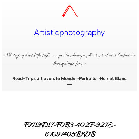
Aller
au
contenu
Artisticphotography
« Photographies Life style, ce que la photographie reproduit à l’infini n’a
lieu qu’une fois. »
Road-Trips à travers le Monde
Portraits
Noir et Blanc
F9719D17-F0B3-402F-927E-
67097405B1DB