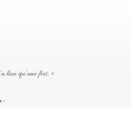
’a lieu qu’une fois. »
s