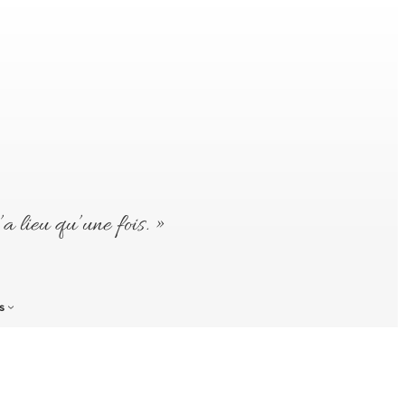
’a lieu qu’une fois. »
s