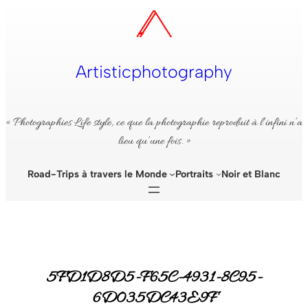
Aller
au
contenu
Artisticphotography
« Photographies Life style, ce que la photographie reproduit à l’infini n’a
lieu qu’une fois. »
Road-Trips à travers le Monde
Portraits
Noir et Blanc
5FD1D8D5-F65C-4931-8C95-
6D035DC43E9F