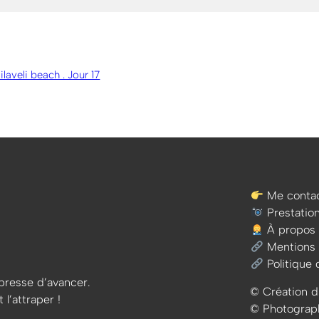
ilaveli beach . Jour 17
Me contac
Prestatio
À propos
Mentions 
Politique 
e presse d’avancer.
© Création d
 l’attraper !
© Photographi