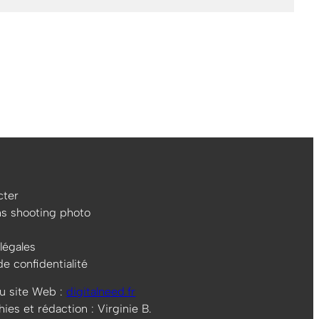
ter
ns shooting photo
légales
de confidentialité
u site Web :
digitalneed.fr
es et rédaction : Virginie B.