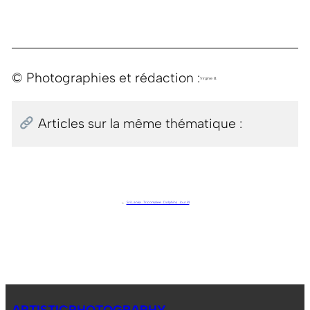
© Photographies et rédaction :
Virginie B.
Articles sur la même thématique :
←
Sri Lanka . Tricomalee . Dolphins . Jour 14
ARTISTICPHOTOGRAPHY