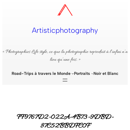
Aller
au
contenu
Artisticphotography
« Photographies Life style, ce que la photographie reproduit à l’infini n’a
lieu qu’une fois. »
Road-Trips à travers le Monde
Portraits
Noir et Blanc
FF9767D2-022A-4B73-9DBD-
87C52BBDFC0F