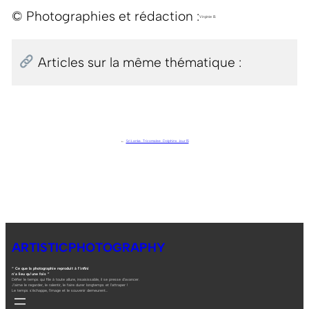
© Photographies et rédaction :
Virginie B.
Articles sur la même thématique :
←
Sri Lanka . Tricomalee . Dolphins . Jour 15
ARTISTICPHOTOGRAPHY
“ Ce que la photographie reproduit à l’infini
n’a lieu qu’une fois ”
Défier le temps qui file à toute allure, insaisissable, il se presse d’avancer.
J’aime le regarder, le ralentir, le faire durer longtemps et l’attraper !
Le temps s’échappe, l’image et le souvenir demeurent…