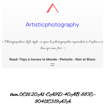
Aller
au
contenu
Artisticphotography
« Photographies Life style, ce que la photographie reproduit à l’infini n’a
lieu qu’une fois. »
Road-Trips à travers le Monde
Portraits
Noir et Blanc
trim.0C1620A1-CA9D-40AB-887E-
80411C319A7A