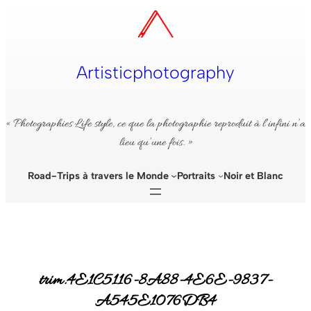
Aller
au
contenu
Artisticphotography
« Photographies Life style, ce que la photographie reproduit à l’infini n’a
lieu qu’une fois. »
Road-Trips à travers le Monde
Portraits
Noir et Blanc
trim.4E1C5116-8A88-4E6E-9837-
A545E1076DB4