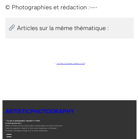
© Photographies et rédaction :
Virginie B.
Articles sur la même thématique :
←
Sri Lanka . Tricomalee . Dolphins . Jour 15
ARTISTICPHOTOGRAPHY
“ Ce que la photographie reproduit à l’infini
n’a lieu qu’une fois ”
Défier le temps qui file à toute allure, insaisissable, il se presse d’avancer.
J’aime le regarder, le ralentir, le faire durer longtemps et l’attraper !
Le temps s’échappe, l’image et le souvenir demeurent…