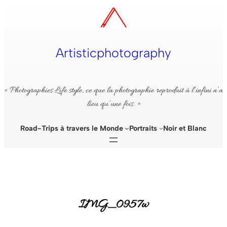
Aller
au
contenu
Artisticphotography
« Photographies Life style, ce que la photographie reproduit à l’infini n’a
lieu qu’une fois. »
Road-Trips à travers le Monde
Portraits
Noir et Blanc
IMG_0957w