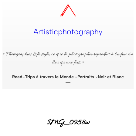
Aller
au
contenu
Artisticphotography
« Photographies Life style, ce que la photographie reproduit à l’infini n’a
lieu qu’une fois. »
Road-Trips à travers le Monde
Portraits
Noir et Blanc
IMG_0958w