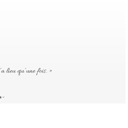
’a lieu qu’une fois. »
s