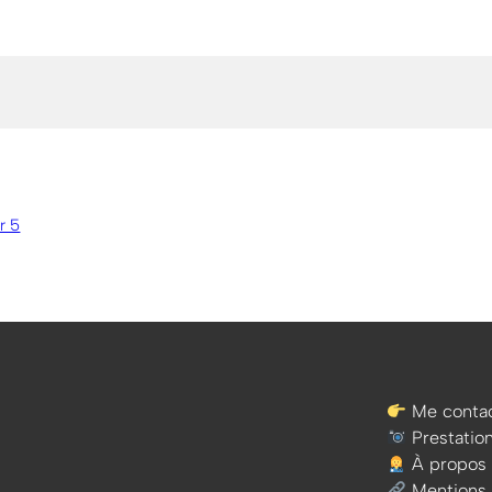
r 5
Me contac
Prestatio
À propos
Mentions 